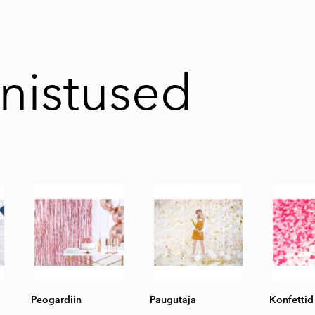
nistused
Peogardiin
Paugutaja
Konfettid