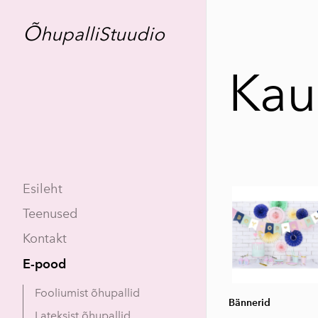
Õ
hupalliStuudio
Kau
Esileht
Teenused
Kontakt
E-pood
Fooliumist õhupallid
Bännerid
Lateksist õhupallid