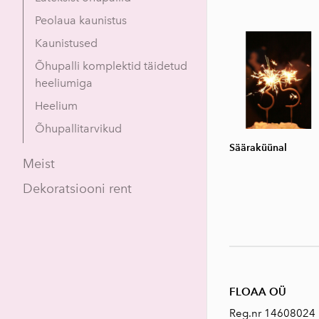
Peolaua kaunistus
Kaunistused
Õhupalli komplektid täidetud
heeliumiga
Heelium
Õhupallitarvikud
Sääraküünal
Meist
Dekoratsiooni rent
FLOAA OÜ
Reg.nr 14608024