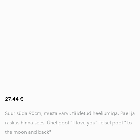
27,44 €
Suur süda 90cm, musta värvi, täidetud heeliumiga. Pael ja
raskus hinna sees. Ühel pool " I love you" Teisel pool " to
the moon and back"