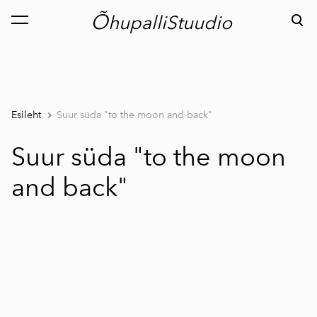
Õ
hupalliStuudio
lisati ostukorvi.
Vaata ostukorvi
Esileht
Suur süda "to the moon and back"
Suur süda "to the moon
and back"
1 / 2