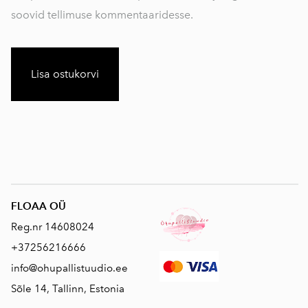
soovid tellimuse kommentaaridesse.
Lisa ostukorvi
FLOAA OÜ
Reg.nr 14608024
+37256216666
info@ohupallistuudio.ee
Sõle 14, Tallinn, Estonia