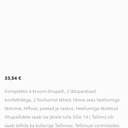
33,54 €
Komplektis 6 kroom õhupalli, 2 läbipaistvad
konfettidega, 2 fooliumist tähed. Hinna sees heeliumiga
täitmine, Hifloat, paelad ja raskus. Heeliumiga täidetud
õhupallidele saab ise järele tulla Sõle 14 ( Tallinn) või
saab tellida ka kulleriga Tallinnas. Tellimust vormistades