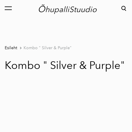
Õ
hupalliStuudio
lisati ostukorvi.
Vaata ostukorvi
Esileht
Kombo " Silver & Purple"
Kombo " Silver & Purple"