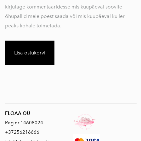
kirjutage kommentaaridesse mis kuupäeval soovite
õhupallid meie poest saada või mis kuupäeval kuller
peaks kohale toimetada.
Lisa ostukorvi
FLOAA OÜ
Reg.nr 14608024
+37256216666