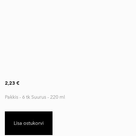
2,23 €
Pakkis - 6 tk Suurus - 220 ml
Lisa ostukorvi