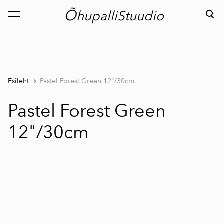
Õ
hupalliStuudio
lisati ostukorvi.
Vaata ostukorvi
Esileht
Pastel Forest Green 12"/30cm
Pastel Forest Green
12"/30cm