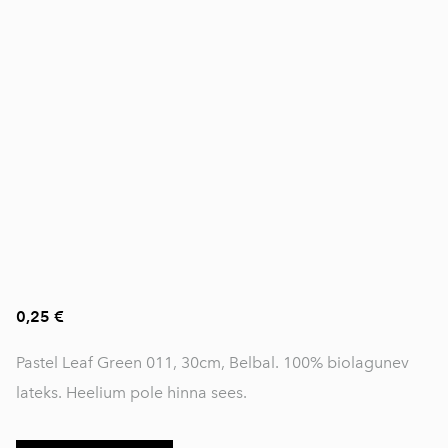
0,25 €
Pastel Leaf Green 011, 30cm, Belbal. 100% biolagunev
lateks. Heelium pole hinna sees.