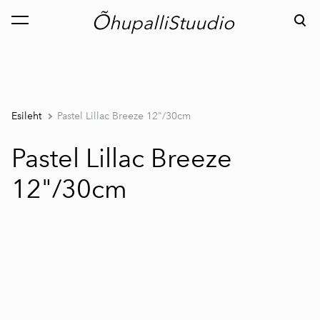
Õ
hupalliStuudio
lisati ostukorvi.
Vaata ostukorvi
Esileht
Pastel Lillac Breeze 12"/30cm
Pastel Lillac Breeze
12"/30cm