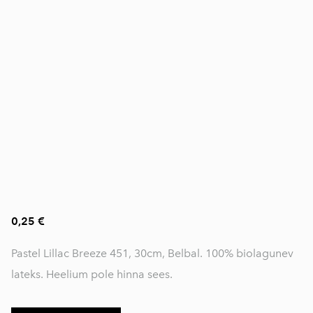
0,25 €
Pastel Lillac Breeze 451, 30cm, Belbal. 100% biolagunev
lateks. Heelium pole hinna sees.