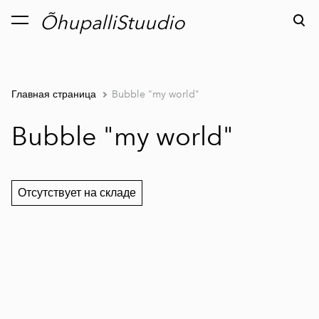
ÕhupalliStuudio
был добавлен в
Просмотр корзины
корзину.
Главная страница
Bubble "my world"
Bubble "my world"
Отсутствует на складе