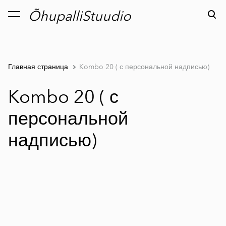
ÕhupalliStuudio
был добавлен в
Просмотр корзины
корзину.
Главная страница
Kombo 20 ( с персональной надписью)
Kombo 20 ( с
персональной
надписью)