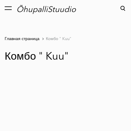
ÕhupalliStuudio
был добавлен в
Просмотр корзины
корзину.
Главная страница
Комбо " Kuu"
Комбо " Kuu"