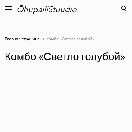
ÕhupalliStuudio
был добавлен в
Просмотр корзины
корзину.
Главная страница
Комбо «Светло голубой»
Комбо «Светло голубой»