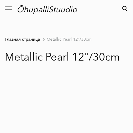
ÕhupalliStuudio
был добавлен в
Просмотр корзины
корзину.
Главная страница
Metallic Pearl 12"/30cm
Metallic Pearl 12"/30cm