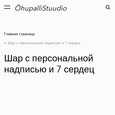
ÕhupalliStuudio
был добавлен в
Просмотр корзины
корзину.
Главная страница
Шар с персональной надписью и 7 сердец
Шар с персональной
надписью и 7 сердец