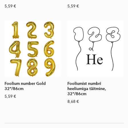
5,59 €
5,59 €
Foolium number Gold
Fooliumist numbri
32"/86cm
heeliumiga täitmine,
32"/86cm
5,59 €
8,68 €