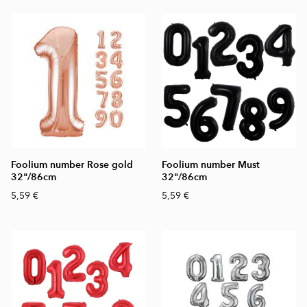
Foolium number Rose gold
Foolium number Must
32"/86cm
32"/86cm
5,59 €
5,59 €