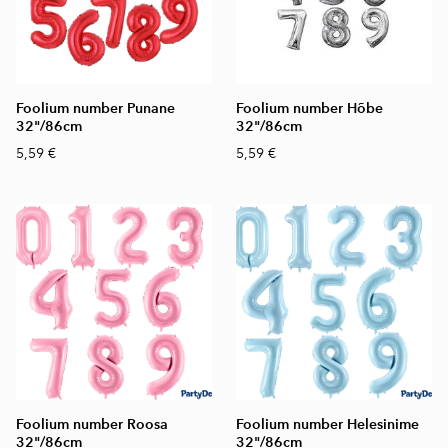
Foolium number Punane
Foolium number Hõbe
32"/86cm
32"/86cm
5,59 €
5,59 €
Foolium number Roosa
Foolium number Helesinime
32"/86cm
32"/86cm