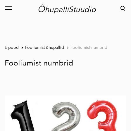
Õ
hupalliStuudio
lisati ostukorvi.
Vaata ostukorvi
E-pood
Fooliumist õhupallid
Fooliumist numbrid
Fooliumist numbrid