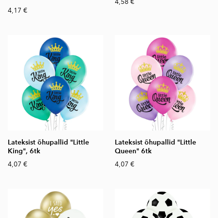
4,58 €
4,17 €
Lateksist õhupallid "Little
Lateksist õhupallid "Little
King", 6tk
Queen" 6tk
4,07 €
4,07 €