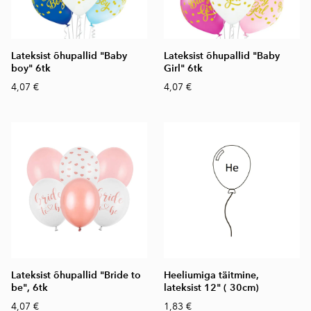
Lateksist õhupallid "Baby
Lateksist õhupallid "Baby
boy" 6tk
Girl" 6tk
4,07 €
4,07 €
Lateksist õhupallid "Bride to
Heeliumiga täitmine,
be", 6tk
lateksist 12" ( 30cm)
4,07 €
1,83 €