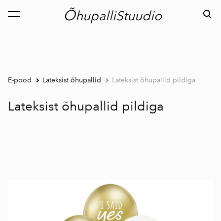
Õ
hupalliStuudio
lisati ostukorvi.
Vaata ostukorvi
E-pood
Lateksist õhupallid
Lateksist õhupallid pildiga
Lateksist õhupallid pildiga