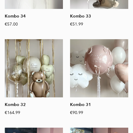
Kombo 34
Kombo 33
€57.00
€51.99
Kombo 32
Kombo 31
€164.99
€90.99