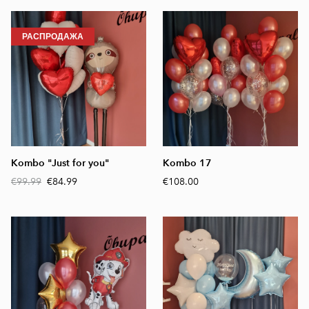
РАСПРОДАЖА
Kombo "Just for you"
Kombo 17
€99.99
€84.99
€108.00