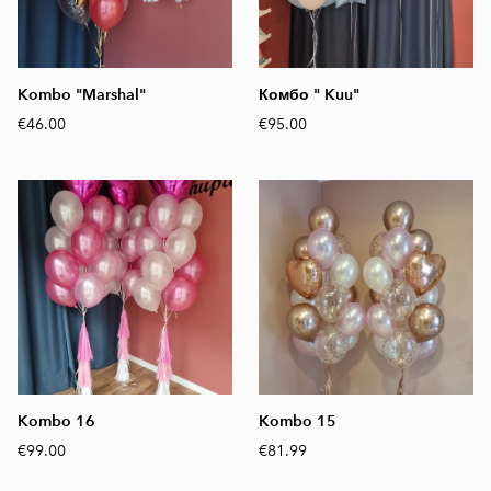
Kombo "Marshal"
Комбо " Kuu"
€46.00
€95.00
Kombo 16
Kombo 15
€99.00
€81.99