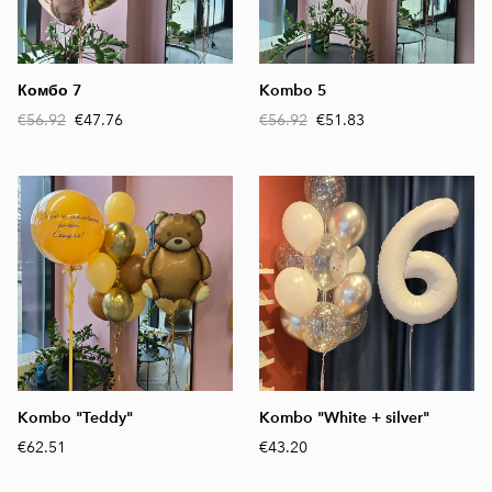
Комбо 7
Kombo 5
€56.92
€47.76
€56.92
€51.83
Kombo "Teddy"
Kombo "White + silver"
€62.51
€43.20